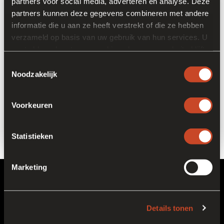
partners voor social media, adverteren en analyse. Deze
partners kunnen deze gegevens combineren met andere
informatie die u aan ze heeft verstrekt of die ze hebben
verzameld op basis van uw gebruik van hun services. U
gaat akkoord met onze cookies als u onze website blijft
gebruiken.
Toestemmingsselectie
Noodzakelijk
Voorkeuren
Statistieken
Marketing
Headoffice
Venrayseweg 152
Details tonen
5928 RH Venlo