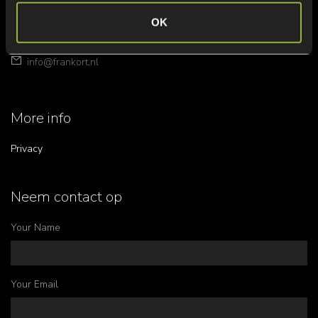
Fresh Park Venlo
OK
Venlo nr. 3831
+31 (0)77 389 72 72
info@frankort.nl
More info
Privacy
Neem contact op
Your Name
Your Email