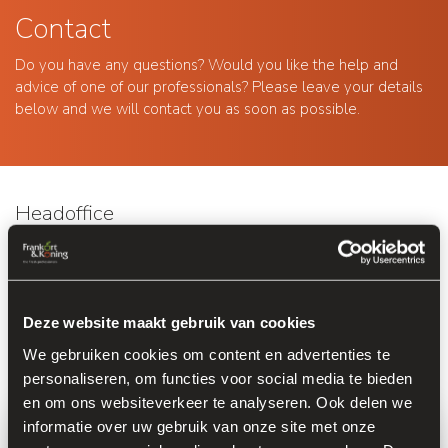
Contact
Do you have any questions? Would you like the help and
advice of one of our professionals? Please leave your details
below and we will contact you as soon as possible.
Headoffice
Venrayseweg 152
5928 RH Venlo
Fresh Park Venlo
Deze website maakt gebruik van cookies
Venlo nr. 3831
+31 (0)77 389 72 72
We gebruiken cookies om content en advertenties te
info@frankort.nl
personaliseren, om functies voor social media te bieden
en om ons websiteverkeer te analyseren. Ook delen we
informatie over uw gebruik van onze site met onze