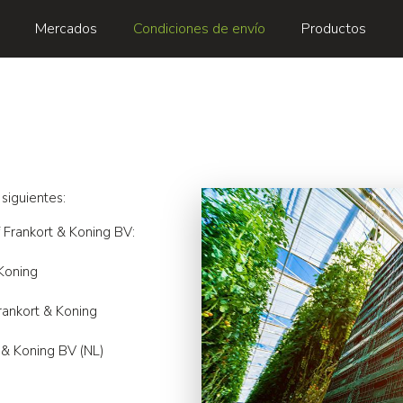
Mercados
Condiciones de envío
Productos
siguientes:
f Frankort & Koning BV:
Koning
rankort & Koning
& Koning BV (NL)