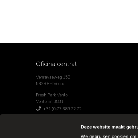
Oficina central
Venrayseweg 152
5928 RH Venlo
Fresh Park Venlo
Venlo nr. 3831
+31 (0)77 389 72 72
info@frankort.nl
Deze website maakt gebru
We gebruiken cookies om c