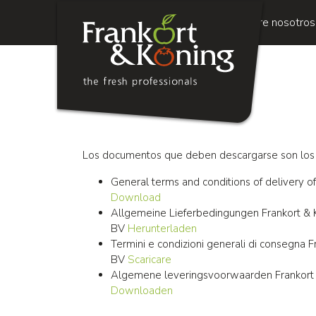
Main
Pasar
Sobre nosotros
al
navigation
contenido
principal
Los documentos que deben descargarse son los 
General terms and conditions of delivery o
Download
Allgemeine Lieferbedingungen Frankort & 
BV
Herunterladen
Termini e condizioni generali di consegna F
BV
Scaricare
Algemene leveringsvoorwaarden Frankort 
Downloaden