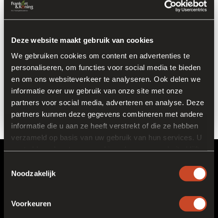
Deze website maakt gebruik van cookies
We gebruiken cookies om content en advertenties te
personaliseren, om functies voor social media te bieden
en om ons websiteverkeer te analyseren. Ook delen we
informatie over uw gebruik van onze site met onze
partners voor social media, adverteren en analyse. Deze
partners kunnen deze gegevens combineren met andere
informatie die u aan ze heeft verstrekt of die ze hebben
verzameld op basis van uw gebruik van hun services. U
gaat akkoord met onze cookies als u onze website blijft
Hauptsitz
gebruiken.
Toestemmingsselectie
Noodzakelijk
Venrayseweg 152
5928 RH Venlo
Voorkeuren
Fresh Park Venlo