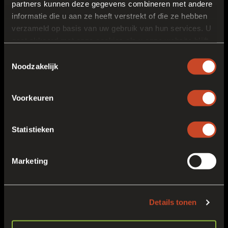
Venlo nr. 3831
partners kunnen deze gegevens combineren met andere
+31 (0)77 389 72 72
informatie die u aan ze heeft verstrekt of die ze hebben
info@frankort.nl
verzameld op basis van uw gebruik van hun services. U
gaat akkoord met onze cookies als u onze website blijft
gebruiken.
Toestemmingsselectie
Mehr Info
Noodzakelijk
Privacy
Voorkeuren
Kontaktieren sie uns
Statistieken
Ihr Name
Marketing
Ihr E-mail
Details tonen
Ihr Telefonnummer