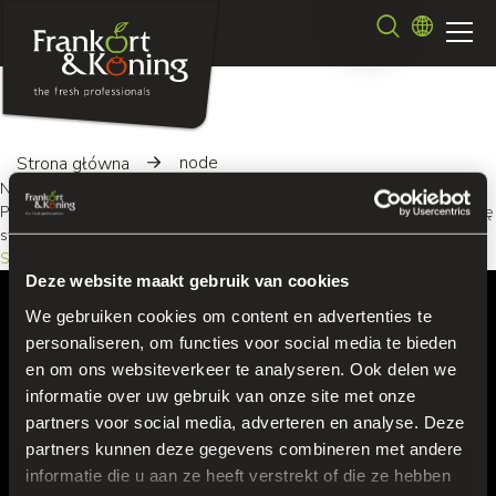
Przejdź
Szukaj
do
treści
node
Strona główna
Nie utworzono jeszcze zawartości strony głównej.
Postępuj zgodnie z
Podręcznikiem Użytkownika
aby rozpocząć budowę
swojej witryny.
Subskrybuj
Deze website maakt gebruik van cookies
We gebruiken cookies om content en advertenties te
Frankort & Koning Polska
personaliseren, om functies voor social media te bieden
en om ons websiteverkeer te analyseren. Ook delen we
Sp.z.O.O. Sp. Komandytowa
Zamoyskiego 53/1
informatie over uw gebruik van onze site met onze
30-519 Krakow
partners voor social media, adverteren en analyse. Deze
+48 122942555
partners kunnen deze gegevens combineren met andere
informatie die u aan ze heeft verstrekt of die ze hebben