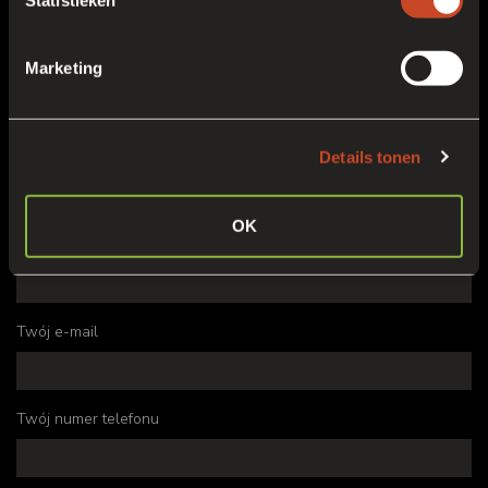
Statistieken
Marketing
Więcej informacji
Privacy
Details tonen
Skontaktuj się
OK
Twoje imię
Twój e-mail
Twój numer telefonu