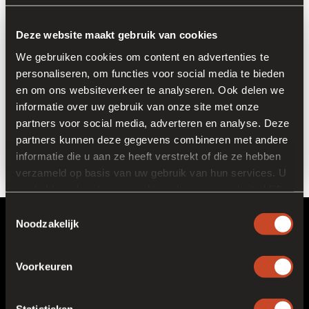
Deze website maakt gebruik van cookies
We gebruiken cookies om content en advertenties te
personaliseren, om functies voor social media te bieden
en om ons websiteverkeer te analyseren. Ook delen we
informatie over uw gebruik van onze site met onze
partners voor social media, adverteren en analyse. Deze
partners kunnen deze gegevens combineren met andere
informatie die u aan ze heeft verstrekt of die ze hebben
verzameld op basis van uw gebruik van hun services. U
gaat akkoord met onze cookies als u onze website blijft
gebruiken.
Toestemmingsselectie
Noodzakelijk
Frankort & Koning Polska
Sp.z.O.O. Sp. Komandytowa
Voorkeuren
Zamoyskiego 53/1
30-519 Krakow
+48 122942555